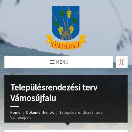
Skip
to
Content
MENU
Településrendezési terv
Vámosújfalu
Home
Dokumentumok
Településrendezési terv
Vámosújfalu