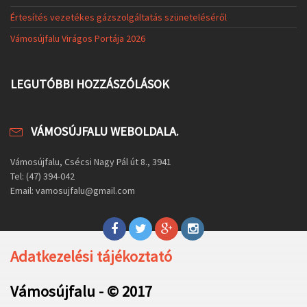
Értesítés vezetékes gázszolgáltatás szüneteléséről
Vámosújfalu Virágos Portája 2026
LEGUTÓBBI HOZZÁSZÓLÁSOK
VÁMOSÚJFALU WEBOLDALA.
Vámosújfalu, Csécsi Nagy Pál út 8., 3941
Tel: (47) 394-042
Email: vamosujfalu@gmail.com
Adatkezelési tájékoztató
Vámosújfalu - © 2017