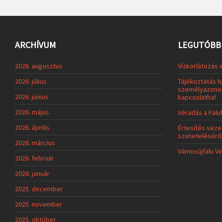
ARCHÍVUM
LEGUTÓBBI
2026. augusztus
Vízkorlátozás 
2026. július
Tájékoztatás h
személyazonos
2026. június
kapcsolatba!
2026. május
Véradás a Fal
2026. április
Értesítés veze
szünetelésérő
2026. március
Vámosújfalu Vi
2026. február
2026. január
2025. december
2025. november
2025. október