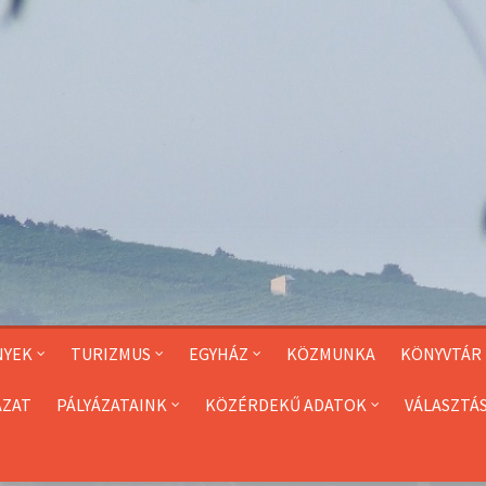
NYEK
TURIZMUS
EGYHÁZ
KÖZMUNKA
KÖNYVTÁR
ÁZAT
PÁLYÁZATAINK
KÖZÉRDEKŰ ADATOK
VÁLASZTÁ