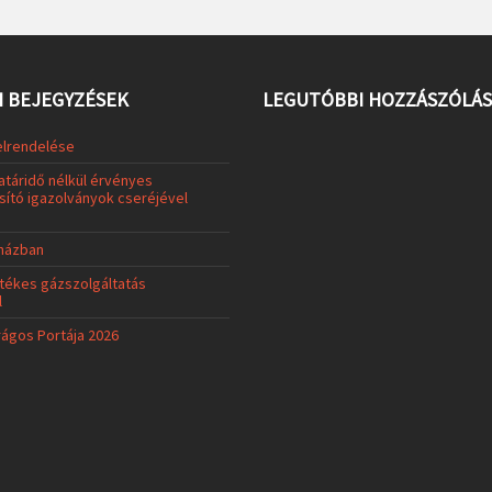
 BEJEGYZÉSEK
LEGUTÓBBI HOZZÁSZÓLÁ
elrendelése
atáridő nélkül érvényes
ító igazolványok cseréjével
uházban
tékes gázszolgáltatás
l
rágos Portája 2026