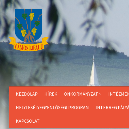
Skip
to
Content
KEZDŐLAP
HÍREK
ÖNKORMÁNYZAT
INTÉZMÉ
HELYI ESÉLYEGYENLŐSÉGI PROGRAM
INTERREG PÁLY
KAPCSOLAT