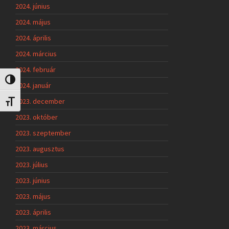
2024. június
2024. május
2024. április
2024. március
2024. február
Nagy kontraszt váltása
2024. január
2023. december
Betűméret váltása
2023. október
2023. szeptember
2023. augusztus
2023. július
2023. június
2023. május
2023. április
2023. március