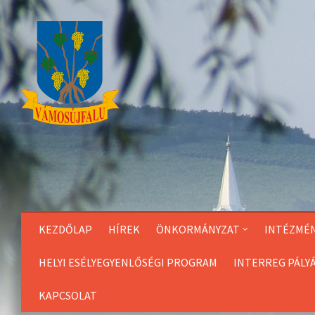
Skip
to
Content
KEZDŐLAP
HÍREK
ÖNKORMÁNYZAT
INTÉZMÉ
HELYI ESÉLYEGYENLŐSÉGI PROGRAM
INTERREG PÁLY
KAPCSOLAT