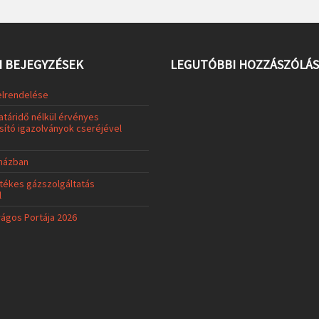
 BEJEGYZÉSEK
LEGUTÓBBI HOZZÁSZÓLÁ
elrendelése
atáridő nélkül érvényes
ító igazolványok cseréjével
uházban
tékes gázszolgáltatás
l
rágos Portája 2026