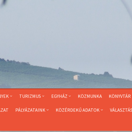
NYEK
TURIZMUS
EGYHÁZ
KÖZMUNKA
KÖNYVTÁR
ÁZAT
PÁLYÁZATAINK
KÖZÉRDEKŰ ADATOK
VÁLASZTÁ