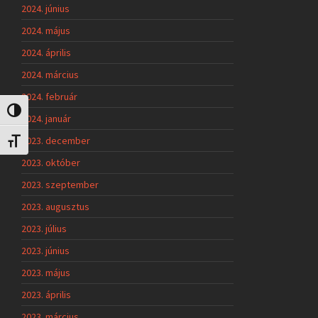
2024. június
2024. május
2024. április
2024. március
2024. február
Nagy kontraszt váltása
2024. január
2023. december
Betűméret váltása
2023. október
2023. szeptember
2023. augusztus
2023. július
2023. június
2023. május
2023. április
2023. március