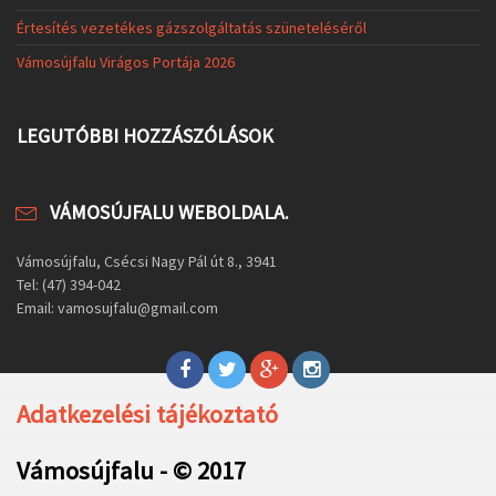
Értesítés vezetékes gázszolgáltatás szüneteléséről
Vámosújfalu Virágos Portája 2026
LEGUTÓBBI HOZZÁSZÓLÁSOK
VÁMOSÚJFALU WEBOLDALA.
Vámosújfalu, Csécsi Nagy Pál út 8., 3941
Tel: (47) 394-042
Email: vamosujfalu@gmail.com
Adatkezelési tájékoztató
Vámosújfalu - © 2017