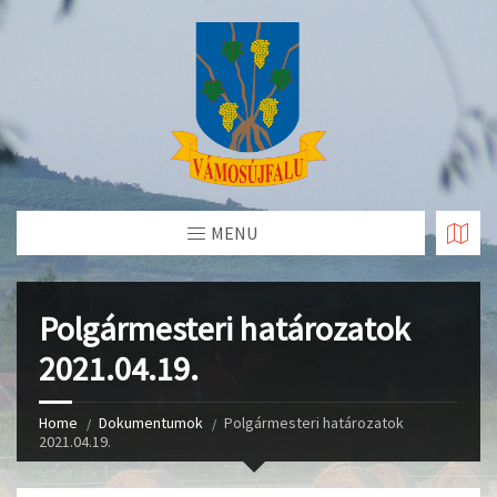
Skip
to
Content
MENU
Polgármesteri határozatok
2021.04.19.
Home
Dokumentumok
Polgármesteri határozatok
2021.04.19.