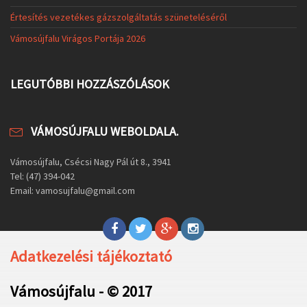
Értesítés vezetékes gázszolgáltatás szüneteléséről
Vámosújfalu Virágos Portája 2026
LEGUTÓBBI HOZZÁSZÓLÁSOK
VÁMOSÚJFALU WEBOLDALA.
Vámosújfalu, Csécsi Nagy Pál út 8., 3941
Tel: (47) 394-042
Email: vamosujfalu@gmail.com
Adatkezelési tájékoztató
Vámosújfalu - © 2017