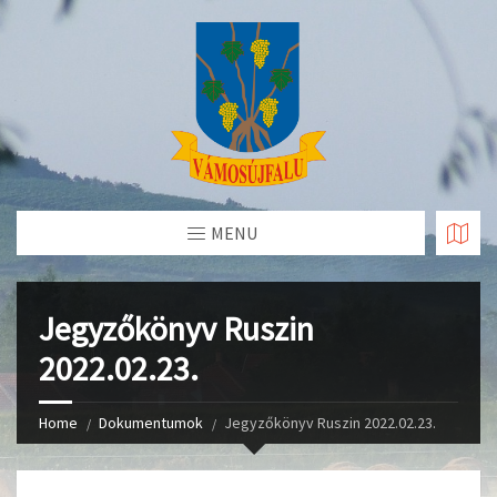
Skip
to
Content
MENU
Jegyzőkönyv Ruszin
2022.02.23.
Home
Dokumentumok
Jegyzőkönyv Ruszin 2022.02.23.