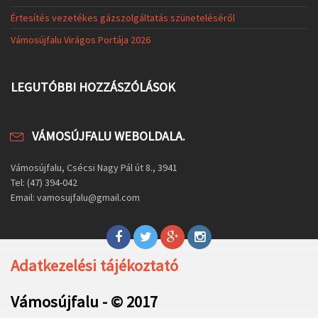
Értesítés vezetékes gázszolgáltatás szüneteléséről
Vámosújfalu Virágos Portája 2026
LEGUTÓBBI HOZZÁSZÓLÁSOK
VÁMOSÚJFALU WEBOLDALA.
Vámosújfalu, Csécsi Nagy Pál út 8., 3941
Tel: (47) 394-042
Email: vamosujfalu@gmail.com
Adatkezelési tájékoztató
Vámosújfalu - © 2017