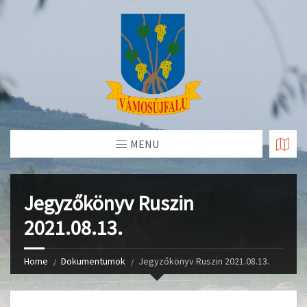
Skip
to
Content
MENU
Jegyzőkönyv Ruszin
2021.08.13.
Home
Dokumentumok
Jegyzőkönyv Ruszin 2021.08.13.