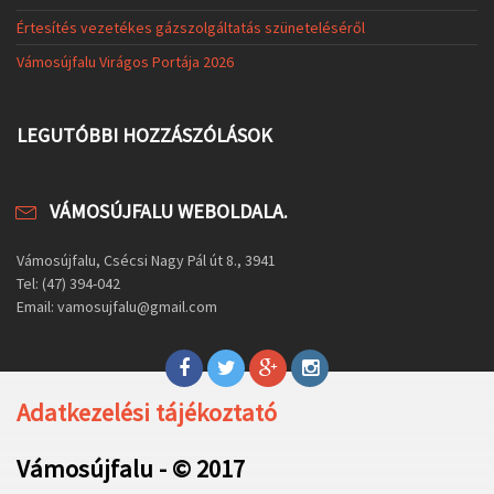
Értesítés vezetékes gázszolgáltatás szüneteléséről
Vámosújfalu Virágos Portája 2026
LEGUTÓBBI HOZZÁSZÓLÁSOK
VÁMOSÚJFALU WEBOLDALA.
Vámosújfalu, Csécsi Nagy Pál út 8., 3941
Tel: (47) 394-042
Email: vamosujfalu@gmail.com
Adatkezelési tájékoztató
Vámosújfalu - © 2017