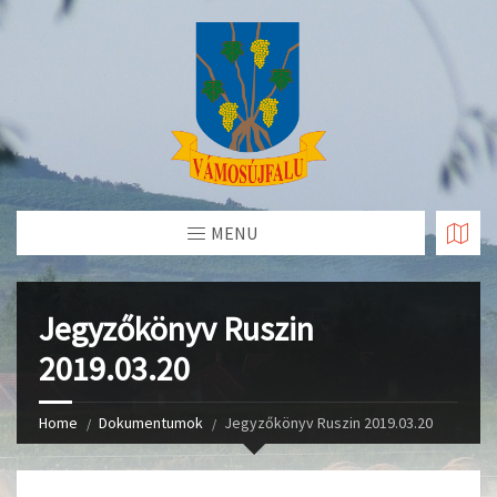
Skip
to
Content
MENU
Jegyzőkönyv Ruszin
2019.03.20
Home
Dokumentumok
Jegyzőkönyv Ruszin 2019.03.20