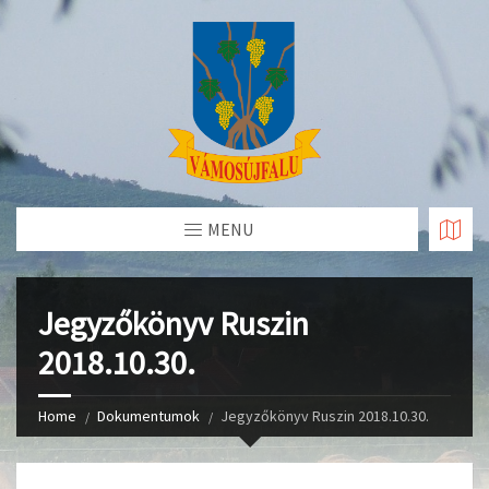
Skip
to
Content
MENU
Jegyzőkönyv Ruszin
2018.10.30.
Home
Dokumentumok
Jegyzőkönyv Ruszin 2018.10.30.