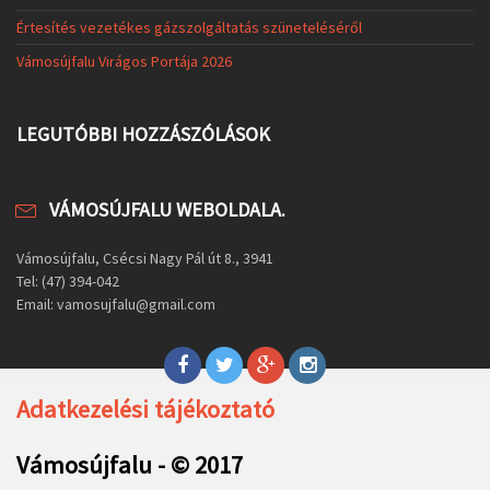
Értesítés vezetékes gázszolgáltatás szüneteléséről
Vámosújfalu Virágos Portája 2026
LEGUTÓBBI HOZZÁSZÓLÁSOK
VÁMOSÚJFALU WEBOLDALA.
Vámosújfalu, Csécsi Nagy Pál út 8., 3941
Tel: (47) 394-042
Email: vamosujfalu@gmail.com
Adatkezelési tájékoztató
Vámosújfalu - © 2017