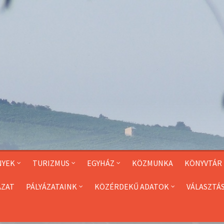
NYEK
TURIZMUS
EGYHÁZ
KÖZMUNKA
KÖNYVTÁR
ÁZAT
PÁLYÁZATAINK
KÖZÉRDEKŰ ADATOK
VÁLASZTÁ