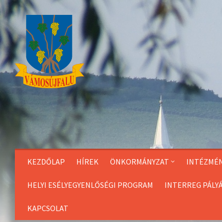
Skip
to
Content
KEZDŐLAP
HÍREK
ÖNKORMÁNYZAT
INTÉZMÉ
HELYI ESÉLYEGYENLŐSÉGI PROGRAM
INTERREG PÁLY
KAPCSOLAT