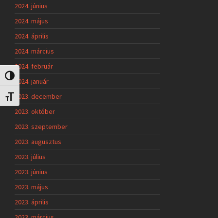
2024. június
2024. május
2024. április
2024. március
2024. február
Nagy kontraszt váltása
2024. január
2023. december
Betűméret váltása
2023. október
2023. szeptember
2023. augusztus
2023. július
2023. június
2023. május
2023. április
2023. március