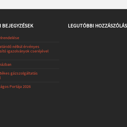
 BEJEGYZÉSEK
LEGUTÓBBI HOZZÁSZÓLÁ
elrendelése
atáridő nélkül érvényes
ító igazolványok cseréjével
uházban
tékes gázszolgáltatás
l
rágos Portája 2026