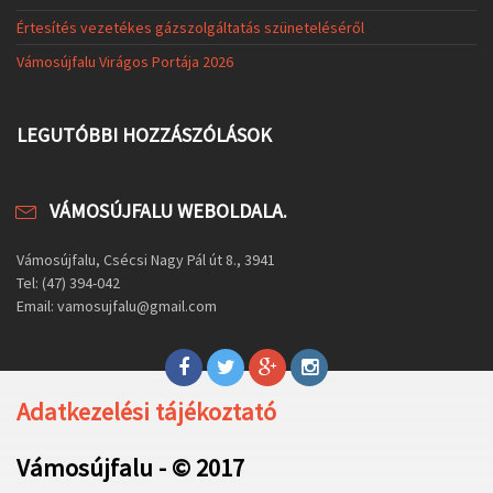
Értesítés vezetékes gázszolgáltatás szüneteléséről
Vámosújfalu Virágos Portája 2026
LEGUTÓBBI HOZZÁSZÓLÁSOK
VÁMOSÚJFALU WEBOLDALA.
Vámosújfalu, Csécsi Nagy Pál út 8., 3941
Tel: (47) 394-042
Email: vamosujfalu@gmail.com
Adatkezelési tájékoztató
Vámosújfalu - © 2017