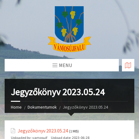
Skip
to
Content
MENU
Jegyzőkönyv 2023.05.24
Home
Dokumentumok
Jegyzőkönyv 2023.05.24
Jegyzőkönyv 2023.05.24
(1 MB)
Uploaded by:
vamosujf
Upload date:
2023-06-28