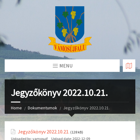
Skip
to
Content
MENU
Jegyzőkönyv 2022.10.21.
Home
Dokumentumok
Jegyzőkönyv 2022.10.21.
Jegyzőkönyv 2022.10.21.
(128 kB)
Uploaded by:
vamosujf
Upload date:
2022-12-09