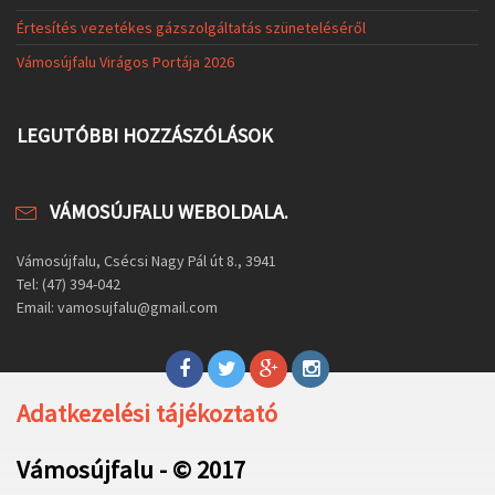
Értesítés vezetékes gázszolgáltatás szüneteléséről
Vámosújfalu Virágos Portája 2026
LEGUTÓBBI HOZZÁSZÓLÁSOK
VÁMOSÚJFALU WEBOLDALA.
Vámosújfalu, Csécsi Nagy Pál út 8., 3941
Tel: (47) 394-042
Email: vamosujfalu@gmail.com
Adatkezelési tájékoztató
Vámosújfalu - © 2017