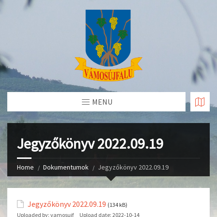
Skip
to
Content
MENU
Jegyzőkönyv 2022.09.19
Home
Dokumentumok
Jegyzőkönyv 2022.09.19
Jegyzőkönyv 2022.09.19
(134 kB)
Uploaded by:
vamosujf
Upload date:
2022-10-14