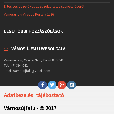
Értesítés vezetékes gázszolgáltatás szüneteléséről
Vámosújfalu Virágos Portája 2026
LEGUTÓBBI HOZZÁSZÓLÁSOK
VÁMOSÚJFALU WEBOLDALA.
Vámosújfalu, Csécsi Nagy Pál út 8., 3941
Tel: (47) 394-042
Email: vamosujfalu@gmail.com
Adatkezelési tájékoztató
Vámosújfalu - © 2017