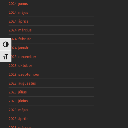
2024. június
2024. május
2024. április
2024. március
2024. február
Nagy kontraszt váltása
2024. január
2023. december
Betűméret váltása
2023. október
2023. szeptember
2023. augusztus
2023. július
2023. június
2023. május
2023. április
2023. március