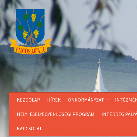
Skip
to
Content
KEZDŐLAP
HÍREK
ÖNKORMÁNYZAT
INTÉZMÉ
HELYI ESÉLYEGYENLŐSÉGI PROGRAM
INTERREG PÁLY
KAPCSOLAT