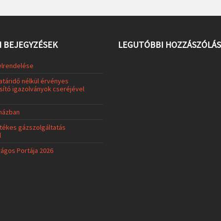
 BEJEGYZÉSEK
LEGUTÓBBI HOZZÁSZÓLÁ
elrendelése
atáridő nélkül érvényes
ító igazolványok cseréjével
uházban
tékes gázszolgáltatás
l
rágos Portája 2026