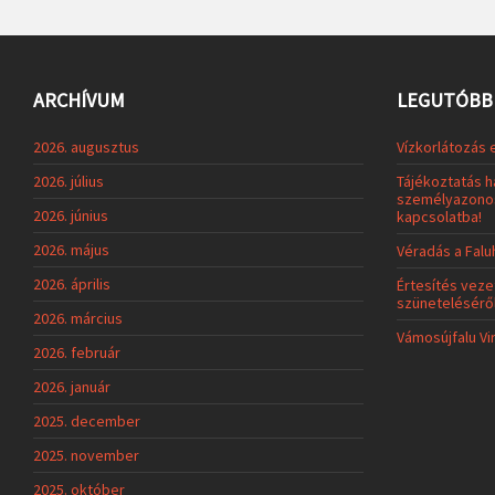
ARCHÍVUM
LEGUTÓBBI
2026. augusztus
Vízkorlátozás 
2026. július
Tájékoztatás h
személyazonos
2026. június
kapcsolatba!
2026. május
Véradás a Fal
2026. április
Értesítés veze
szünetelésérő
2026. március
Vámosújfalu Vi
2026. február
2026. január
2025. december
2025. november
2025. október