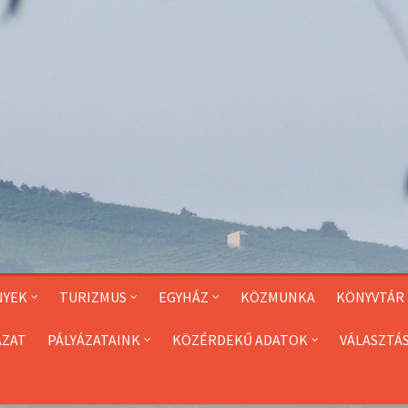
NYEK
TURIZMUS
EGYHÁZ
KÖZMUNKA
KÖNYVTÁR
ÁZAT
PÁLYÁZATAINK
KÖZÉRDEKŰ ADATOK
VÁLASZTÁ