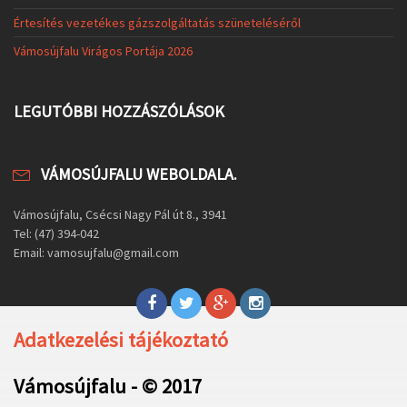
Értesítés vezetékes gázszolgáltatás szüneteléséről
Vámosújfalu Virágos Portája 2026
LEGUTÓBBI HOZZÁSZÓLÁSOK
VÁMOSÚJFALU WEBOLDALA.
Vámosújfalu, Csécsi Nagy Pál út 8., 3941
Tel: (47) 394-042
Email: vamosujfalu@gmail.com
Adatkezelési tájékoztató
Vámosújfalu - © 2017