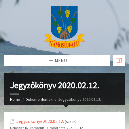
Skip
to
Content
MENU
Jegyzőkönyv 2020.02.12.
Home
Dokumentumok
Jegyzőkönyv 2020.02.12.
Jegyzőkönyv 2020.02.12.
(505 kB)
Uploaded by:
vamosujf
Upload date:
2021-10-12