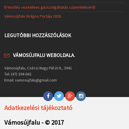
Értesítés vezetékes gázszolgáltatás szüneteléséről
Vámosújfalu Virágos Portája 2026
LEGUTÓBBI HOZZÁSZÓLÁSOK
VÁMOSÚJFALU WEBOLDALA.
Vámosújfalu, Csécsi Nagy Pál út 8., 3941
Tel: (47) 394-042
Email: vamosujfalu@gmail.com
Adatkezelési tájékoztató
Vámosújfalu - © 2017