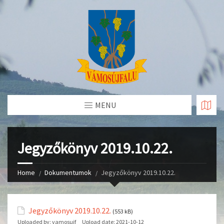
Skip
to
Content
MENU
Jegyzőkönyv 2019.10.22.
Home
Dokumentumok
Jegyzőkönyv 2019.10.22.
Jegyzőkönyv 2019.10.22.
(553 kB)
Uploaded by:
vamosujf
Upload date:
2021-10-12