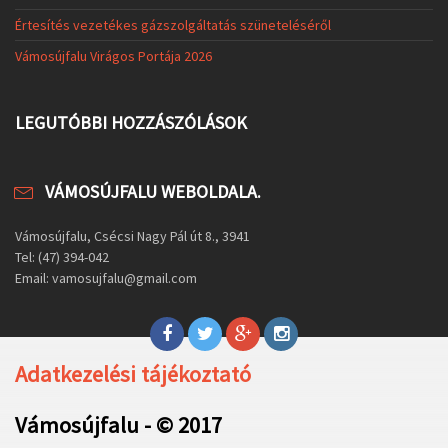
Értesítés vezetékes gázszolgáltatás szüneteléséről
Vámosújfalu Virágos Portája 2026
LEGUTÓBBI HOZZÁSZÓLÁSOK
VÁMOSÚJFALU WEBOLDALA.
Vámosújfalu, Csécsi Nagy Pál út 8., 3941
Tel: (47) 394-042
Email: vamosujfalu@gmail.com
Adatkezelési tájékoztató
Vámosújfalu - © 2017