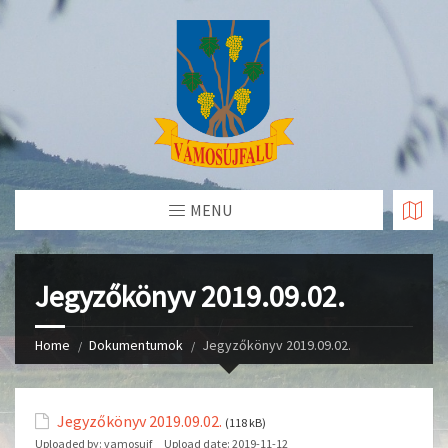
Skip
to
Content
MENU
Jegyzőkönyv 2019.09.02.
Home
Dokumentumok
Jegyzőkönyv 2019.09.02.
Jegyzőkönyv 2019.09.02.
(118 kB)
Uploaded by:
vamosujf
Upload date:
2019-11-12