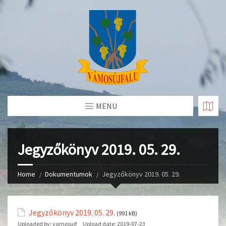
Skip
to
Content
MENU
Jegyzőkönyv 2019. 05. 29.
Home
Dokumentumok
Jegyzőkönyv 2019. 05. 29.
Jegyzőkönyv 2019. 05. 29.
(991 kB)
Uploaded by:
vamosujf
Upload date:
2019-07-23