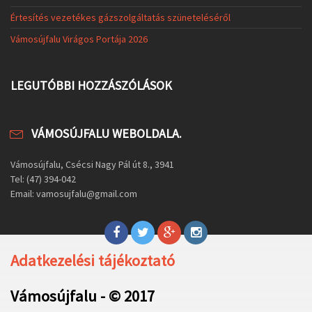
Értesítés vezetékes gázszolgáltatás szüneteléséről
Vámosújfalu Virágos Portája 2026
LEGUTÓBBI HOZZÁSZÓLÁSOK
VÁMOSÚJFALU WEBOLDALA.
Vámosújfalu, Csécsi Nagy Pál út 8., 3941
Tel: (47) 394-042
Email: vamosujfalu@gmail.com
Adatkezelési tájékoztató
Vámosújfalu - © 2017