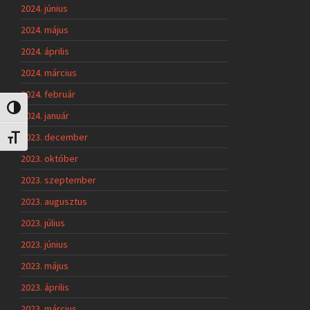
2024. június
2024. május
2024. április
2024. március
2024. február
Nagy kontraszt váltása
2024. január
2023. december
Betűméret váltása
2023. október
2023. szeptember
2023. augusztus
2023. július
2023. június
2023. május
2023. április
2023. március