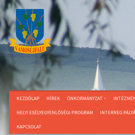
Skip
to
Content
KEZDŐLAP
HÍREK
ÖNKORMÁNYZAT
INTÉZMÉ
HELYI ESÉLYEGYENLŐSÉGI PROGRAM
INTERREG PÁLY
KAPCSOLAT