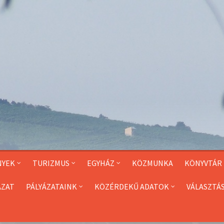
NYEK
TURIZMUS
EGYHÁZ
KÖZMUNKA
KÖNYVTÁR
ÁZAT
PÁLYÁZATAINK
KÖZÉRDEKŰ ADATOK
VÁLASZTÁ