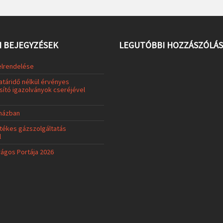
 BEJEGYZÉSEK
LEGUTÓBBI HOZZÁSZÓLÁ
elrendelése
atáridő nélkül érvényes
ító igazolványok cseréjével
uházban
tékes gázszolgáltatás
l
rágos Portája 2026