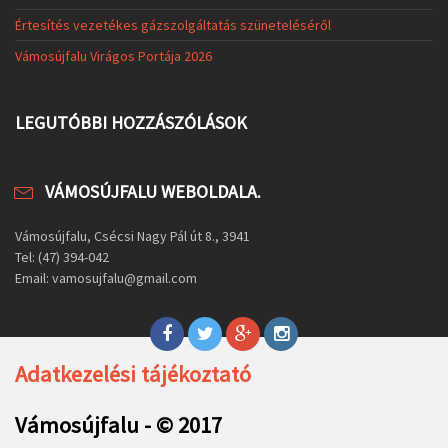
Értesítés vezetékes gázszolgáltatás szüneteléséről
Vámosújfalu Virágos Portája 2026
LEGUTÓBBI HOZZÁSZÓLÁSOK
VÁMOSÚJFALU WEBOLDALA.
Vámosújfalu, Csécsi Nagy Pál út 8., 3941
Tel: (47) 394-042
Email: vamosujfalu@gmail.com
Adatkezelési tájékoztató
Vámosújfalu - © 2017