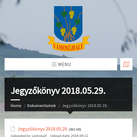
Skip
to
Content
MENU
Jegyzőkönyv 2018.05.29.
Home
Dokumentumok
Jegyzőkönyv 2018.05.29.
Jegyzőkönyv 2018.05.29.
(861 kB)
Uploaded by:
vamosujf
Upload date:
2018-09-12