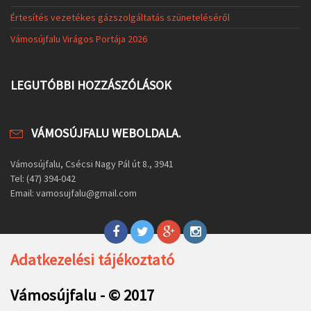
Értesítés vezetékes gázszolgáltatás szüneteléséről
Vámosújfalu Virágos Portája 2026
LEGUTÓBBI HOZZÁSZÓLÁSOK
VÁMOSÚJFALU WEBOLDALA.
Vámosújfalu, Csécsi Nagy Pál út 8., 3941
Tel: (47) 394-042
Email: vamosujfalu@gmail.com
Adatkezelési tájékoztató
Vámosújfalu - © 2017