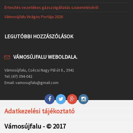
Értesítés vezetékes gázszolgáltatás szüneteléséről
Vámosújfalu Virágos Portája 2026
LEGUTÓBBI HOZZÁSZÓLÁSOK
VÁMOSÚJFALU WEBOLDALA.
Vámosújfalu, Csécsi Nagy Pál út 8., 3941
Tel: (47) 394-042
Email: vamosujfalu@gmail.com
Adatkezelési tájékoztató
Vámosújfalu - © 2017