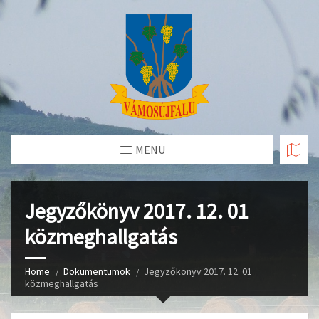
Skip
to
Content
MENU
Jegyzőkönyv 2017. 12. 01
közmeghallgatás
Home
Dokumentumok
Jegyzőkönyv 2017. 12. 01
közmeghallgatás