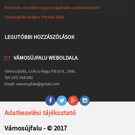
Értesítés vezetékes gázszolgáltatás szüneteléséről
Vámosújfalu Virágos Portája 2026
LEGUTÓBBI HOZZÁSZÓLÁSOK
VÁMOSÚJFALU WEBOLDALA.
Vámosújfalu, Csécsi Nagy Pál út 8., 3941
Tel: (47) 394-042
Email: vamosujfalu@gmail.com
Adatkezelési tájékoztató
Vámosújfalu - © 2017