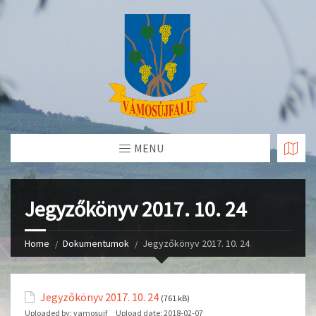
Skip
to
Content
MENU
Jegyzőkönyv 2017. 10. 24
Home
Dokumentumok
Jegyzőkönyv 2017. 10. 24
Jegyzőkönyv 2017. 10. 24
(761 kB)
Uploaded by:
vamosujf
Upload date:
2018-02-07