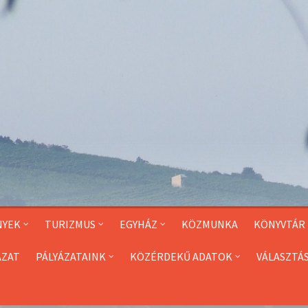
NYEK
TURIZMUS
EGYHÁZ
KÖZMUNKA
KÖNYVTÁR
ÁZAT
PÁLYÁZATAINK
KÖZÉRDEKŰ ADATOK
VÁLASZTÁ