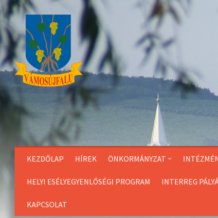
Skip
to
Content
KEZDŐLAP
HÍREK
ÖNKORMÁNYZAT
INTÉZMÉ
HELYI ESÉLYEGYENLŐSÉGI PROGRAM
INTERREG PÁLY
KAPCSOLAT