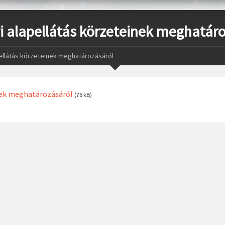
yi alapellátás körzeteinek meghatár
pellátás körzeteinek meghatározásáról
inek meghatározásáról
(76 kB)