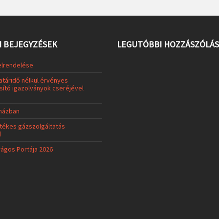
 BEJEGYZÉSEK
LEGUTÓBBI HOZZÁSZÓLÁ
elrendelése
atáridő nélkül érvényes
ító igazolványok cseréjével
uházban
tékes gázszolgáltatás
l
rágos Portája 2026