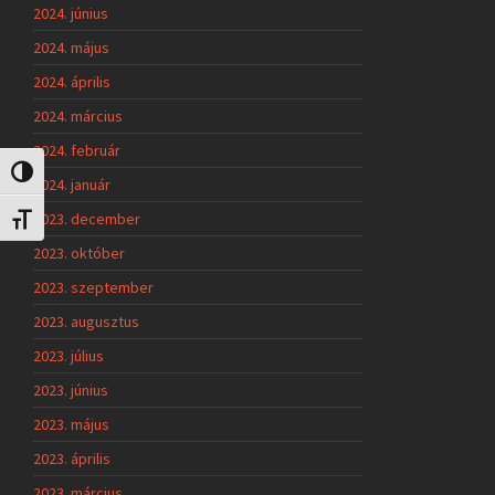
2024. június
2024. május
2024. április
2024. március
2024. február
Nagy kontraszt váltása
2024. január
2023. december
Betűméret váltása
2023. október
2023. szeptember
2023. augusztus
2023. július
2023. június
2023. május
2023. április
2023. március