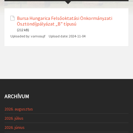
Bursa Hungarica Felsőoktatási Önkormányzati
Ösztöndíjpályázat „B” típusú
(212 kB)
Uploaded by:
vamosujf
Upload date:
2024-11-04
ARCHÍVUM
2026. augusztus
2026. július
2026. június