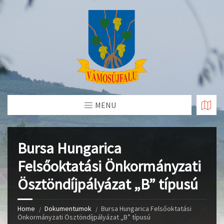
Skip
to
Content
MENU
Bursa Hungarica
Felsőoktatási Önkormányzati
Ösztöndíjpályázat „B” típusú
Home
Dokumentumok
Bursa Hungarica Felsőoktatási
Önkormányzati Ösztöndíjpályázat „B” típusú