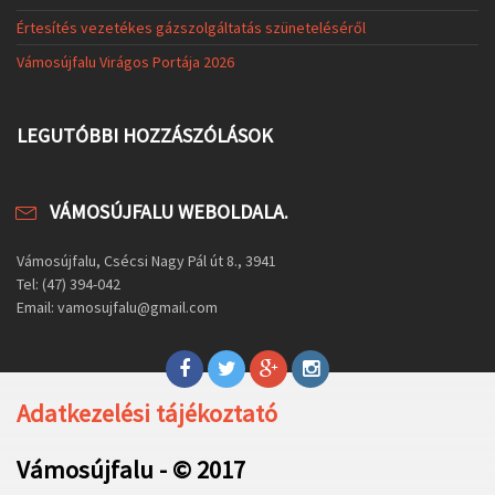
Értesítés vezetékes gázszolgáltatás szüneteléséről
Vámosújfalu Virágos Portája 2026
LEGUTÓBBI HOZZÁSZÓLÁSOK
VÁMOSÚJFALU WEBOLDALA.
Vámosújfalu, Csécsi Nagy Pál út 8., 3941
Tel: (47) 394-042
Email: vamosujfalu@gmail.com
Adatkezelési tájékoztató
Vámosújfalu - © 2017