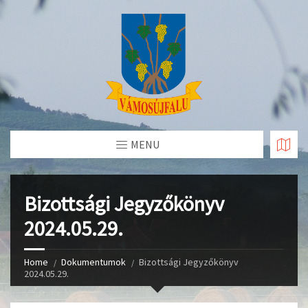
Skip
to
Content
MENU
Bizottsági Jegyzőkönyv
2024.05.29.
Home
Dokumentumok
Bizottsági Jegyzőkönyv
2024.05.29.