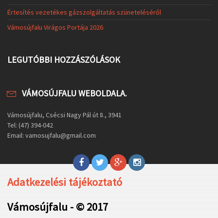
Értesítés vezetékes gázszolgáltatás szüneteléséről
Vámosújfalu Virágos Portája 2026
LEGUTÓBBI HOZZÁSZÓLÁSOK
VÁMOSÚJFALU WEBOLDALA.
Vámosújfalu, Csécsi Nagy Pál út 8., 3941
Tel: (47) 394-042
Email: vamosujfalu@gmail.com
Adatkezelési tájékoztató
Vámosújfalu - © 2017