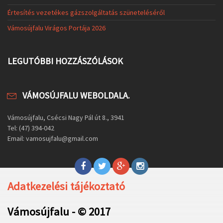
Értesítés vezetékes gázszolgáltatás szüneteléséről
Vámosújfalu Virágos Portája 2026
LEGUTÓBBI HOZZÁSZÓLÁSOK
VÁMOSÚJFALU WEBOLDALA.
Vámosújfalu, Csécsi Nagy Pál út 8., 3941
Tel: (47) 394-042
Email: vamosujfalu@gmail.com
Adatkezelési tájékoztató
Vámosújfalu - © 2017