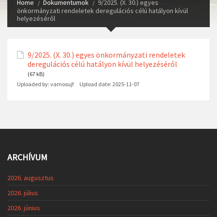
Home
Dokumentumok
9/2025. (X. 30.) egyes
önkormányzati rendeletek deregulációs célú hatályon kívül
helyezéséről
9/2025. (X. 30.) egyes önkormányzati rendeletek
deregulációs célú hatályon kívül helyezéséről
(67 kB)
Uploaded by:
vamosujf
Upload date:
2025-11-07
ARCHÍVUM
2026. augusztus
2026. július
2026. június