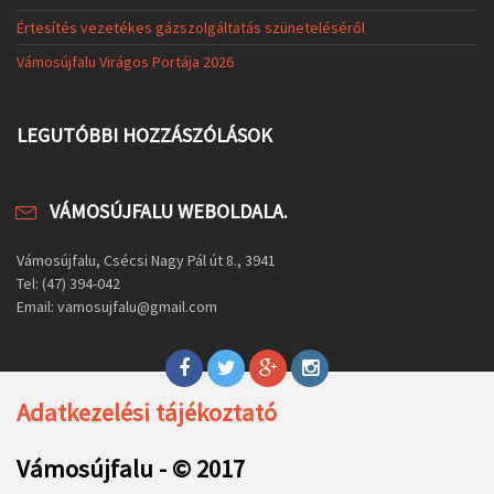
Értesítés vezetékes gázszolgáltatás szüneteléséről
Vámosújfalu Virágos Portája 2026
LEGUTÓBBI HOZZÁSZÓLÁSOK
VÁMOSÚJFALU WEBOLDALA.
Vámosújfalu, Csécsi Nagy Pál út 8., 3941
Tel: (47) 394-042
Email: vamosujfalu@gmail.com
Adatkezelési tájékoztató
Vámosújfalu - © 2017