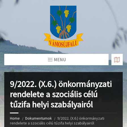
Skip
to
Content
MENU
9/2022. (X.6.) önkormányzati
rendelete a szociális célú
tűzifa helyi szabályairól
Home
Dokumentumok
9/2022. (X.6.) önkormányzati
rendelete a szociális célú tűzifa helyi szabályairól