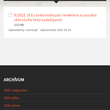
9/2022. (X.6.) önkormányzati rendelete a szociális
célú tűzifa helyi szabályairól
(122 kB)
Uploaded by:
vamosujf
Upload date:
2022-10-14
ARCHÍVUM
2026. augusztus
2026. július
2026. június