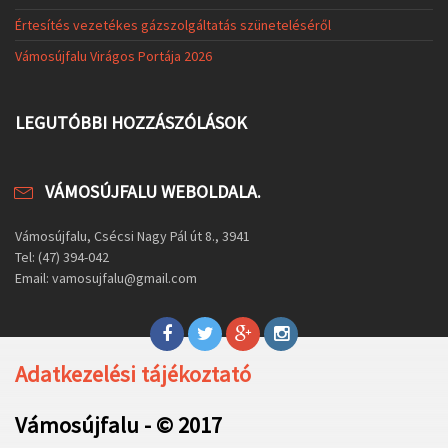
Értesítés vezetékes gázszolgáltatás szüneteléséről
Vámosújfalu Virágos Portája 2026
LEGUTÓBBI HOZZÁSZÓLÁSOK
VÁMOSÚJFALU WEBOLDALA.
Vámosújfalu, Csécsi Nagy Pál út 8., 3941
Tel: (47) 394-042
Email: vamosujfalu@gmail.com
Adatkezelési tájékoztató
Vámosújfalu - © 2017