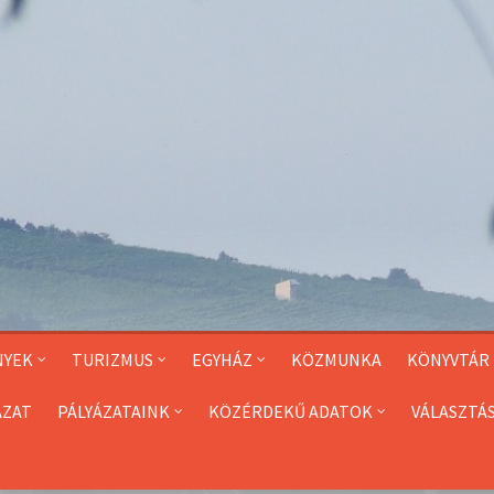
NYEK
TURIZMUS
EGYHÁZ
KÖZMUNKA
KÖNYVTÁR
ÁZAT
PÁLYÁZATAINK
KÖZÉRDEKŰ ADATOK
VÁLASZTÁ