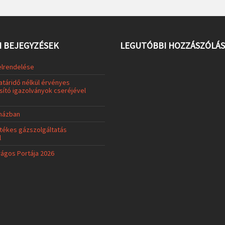
 BEJEGYZÉSEK
LEGUTÓBBI HOZZÁSZÓLÁ
elrendelése
atáridő nélkül érvényes
ító igazolványok cseréjével
uházban
tékes gázszolgáltatás
l
rágos Portája 2026