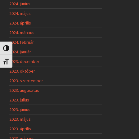
2024. június
2024. május
2024. április
2024. március
2024. február
Nagy kontraszt váltása
2024. január
2023. december
Betűméret váltása
2023. október
2023. szeptember
2023. augusztus
2023. július
2023. június
2023. május
2023. április
2023. március