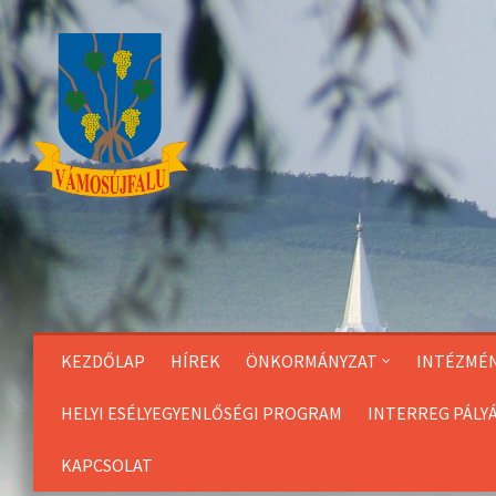
Skip
to
Content
KEZDŐLAP
HÍREK
ÖNKORMÁNYZAT
INTÉZMÉ
HELYI ESÉLYEGYENLŐSÉGI PROGRAM
INTERREG PÁLY
KAPCSOLAT