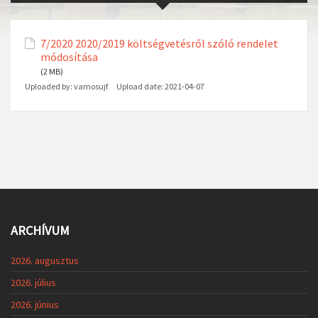
7/2020 2020/2019 költségvetésről szóló rendelet
módosítása
(2 MB)
Uploaded by:
vamosujf
Upload date:
2021-04-07
ARCHÍVUM
2026. augusztus
2026. július
2026. június