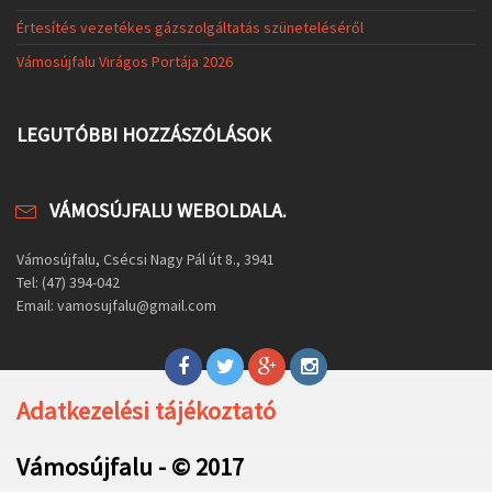
Értesítés vezetékes gázszolgáltatás szüneteléséről
Vámosújfalu Virágos Portája 2026
LEGUTÓBBI HOZZÁSZÓLÁSOK
VÁMOSÚJFALU WEBOLDALA.
Vámosújfalu, Csécsi Nagy Pál út 8., 3941
Tel: (47) 394-042
Email: vamosujfalu@gmail.com
Adatkezelési tájékoztató
Vámosújfalu - © 2017