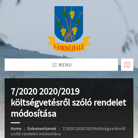
Skip
to
Content
MENU
7/2020 2020/2019
költségvetésről szóló rendelet
módosítása
Home
Dokumentumok
7/2020 2020/2019 költségvetésről
szóló rendelet módosítása