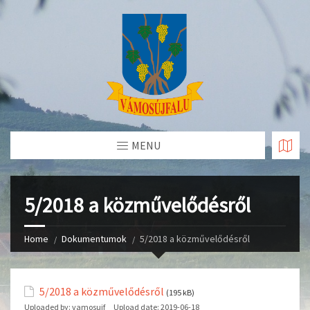
Skip
to
Content
MENU
5/2018 a közművelődésről
Home
Dokumentumok
5/2018 a közművelődésről
5/2018 a közművelődésről
(195 kB)
Uploaded by:
vamosujf
Upload date:
2019-06-18