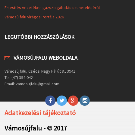
Értesítés vezetékes gázszolgáltatás szüneteléséről
Vámosújfalu Virágos Portája 2026
LEGUTÓBBI HOZZÁSZÓLÁSOK
VÁMOSÚJFALU WEBOLDALA.
Vámosújfalu, Csécsi Nagy Pál út 8., 3941
Tel: (47) 394-042
Email: vamosujfalu@gmail.com
Adatkezelési tájékoztató
Vámosújfalu - © 2017