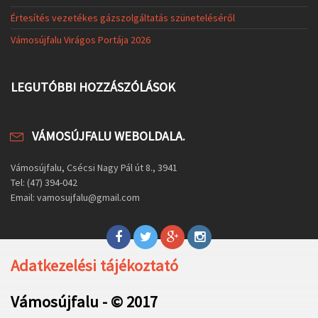
Értesítés vezetékes gázszolgáltatás szüneteléséről
Vámosújfalu Virágos Portája 2026
LEGUTÓBBI HOZZÁSZÓLÁSOK
VÁMOSÚJFALU WEBOLDALA.
Vámosújfalu, Csécsi Nagy Pál út 8., 3941
Tel: (47) 394-042
Email: vamosujfalu@gmail.com
Adatkezelési tájékoztató
Vámosújfalu - © 2017