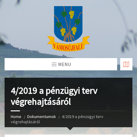
Skip
to
Content
MENU
4/2019 a pénzügyi terv
végrehajtásáról
Home
Dokumentumok
4/2019 a pénzügyi terv
végrehajtásáról