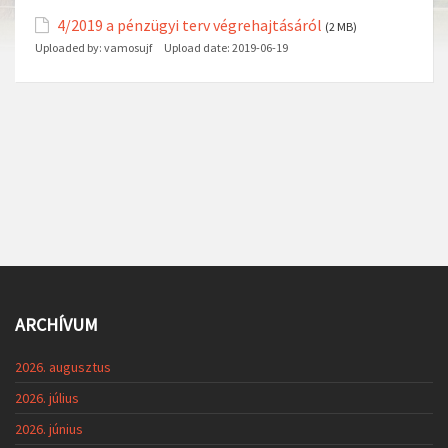
4/2019 a pénzügyi terv végrehajtásáról
(2 MB)
Uploaded by:
vamosujf
Upload date:
2019-06-19
ARCHÍVUM
2026. augusztus
2026. július
2026. június