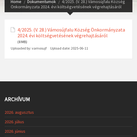
Home
Dokumentumok
4/2025. (V. 28.) Vámosújfalu Község
Önkormányzata 2024. évi költségvetésének végrehajtásáról
4/2025. (V. 28.) Vámosújfalu Község Önkormányzata
2024. évi költségvetésének végrehajtásáról
(8 MB)
Uploaded by:
vamosujf
Upload date:
2025-06-11
ARCHÍVUM
2026. augusztus
2026. július
2026. június