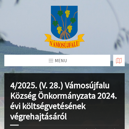
Skip
to
Content
MENU
4/2025. (V. 28.) Vámosújfalu
Község Önkormányzata 2024.
évi költségvetésének
végrehajtásáról