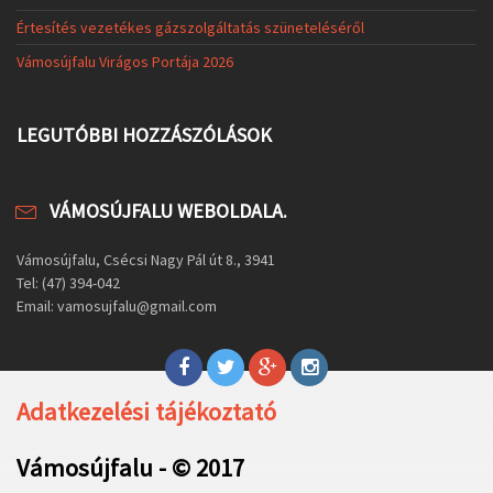
Értesítés vezetékes gázszolgáltatás szüneteléséről
Vámosújfalu Virágos Portája 2026
LEGUTÓBBI HOZZÁSZÓLÁSOK
VÁMOSÚJFALU WEBOLDALA.
Vámosújfalu, Csécsi Nagy Pál út 8., 3941
Tel: (47) 394-042
Email: vamosujfalu@gmail.com
Adatkezelési tájékoztató
Vámosújfalu - © 2017