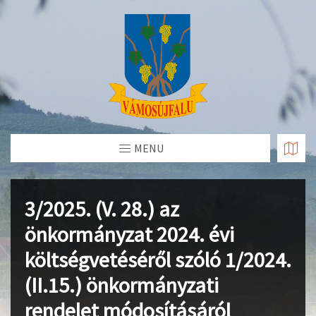
Skip
to
Content
MENU
3/2025. (V. 28.) az
önkormányzat 2024. évi
költségvetéséről szóló 1/2024.
(II.15.) önkormányzati
rendelet módosításáról