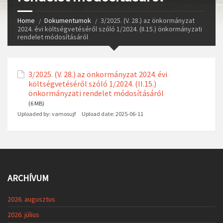
Home
Dokumentumok
3/2025. (V. 28.) az önkormányzat
2024. évi költségvetéséről szóló 1/2024. (II.15.) önkormányzati
rendelet módosításáról
3/2025. (V. 28.) az önkormányzat 2024. évi
költségvetéséről szóló 1/2024. (II.15.)
önkormányzati rendelet módosításáról
(6 MB)
Uploaded by:
vamosujf
Upload date:
2025-06-11
ARCHÍVUM
2026. augusztus
2026. július