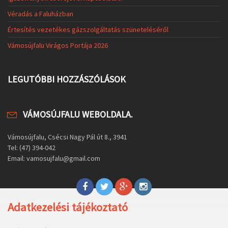
Véradás a Faluházban
Értesítés vezetékes gázszolgáltatás szüneteléséről
Vámosújfalu Virágos Portája 2026
LEGUTÓBBI HOZZÁSZÓLÁSOK
VÁMOSÚJFALU WEBOLDALA.
Vámosújfalu, Csécsi Nagy Pál út 8., 3941
Tel: (47) 394-042
Email: vamosujfalu@gmail.com
Adatkezelési tájékoztató