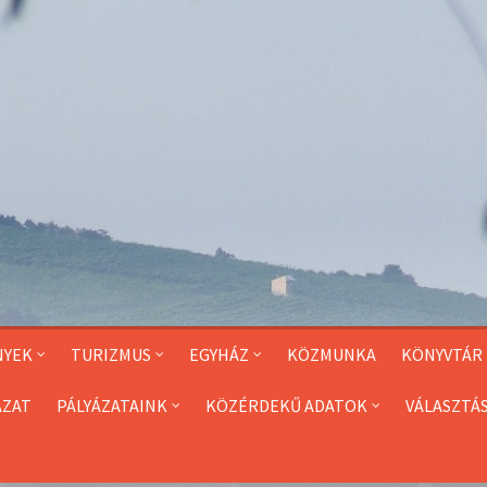
NYEK
TURIZMUS
EGYHÁZ
KÖZMUNKA
KÖNYVTÁR
ÁZAT
PÁLYÁZATAINK
KÖZÉRDEKŰ ADATOK
VÁLASZTÁ