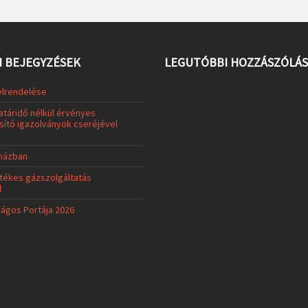
 BEJEGYZÉSEK
LEGUTÓBBI HOZZÁSZÓLÁ
elrendelése
atáridő nélkül érvényes
ító igazolványok cseréjével
uházban
tékes gázszolgáltatás
l
rágos Portája 2026