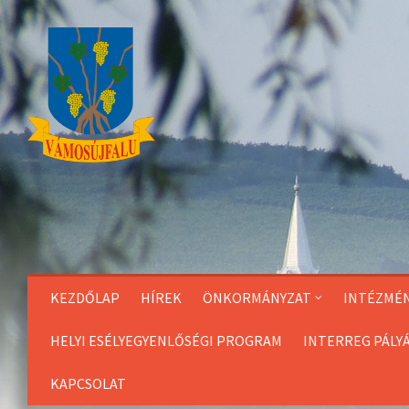
Skip
to
Content
KEZDŐLAP
HÍREK
ÖNKORMÁNYZAT
INTÉZMÉ
HELYI ESÉLYEGYENLŐSÉGI PROGRAM
INTERREG PÁLY
KAPCSOLAT