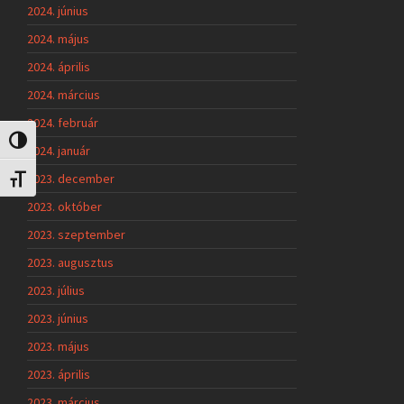
2024. június
2024. május
2024. április
2024. március
2024. február
Nagy kontraszt váltása
2024. január
2023. december
Betűméret váltása
2023. október
2023. szeptember
2023. augusztus
2023. július
2023. június
2023. május
2023. április
2023. március