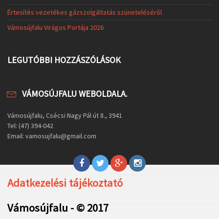
Értesítés vezetékes gázszolgáltatás szüneteléséről
Vámosújfalu Virágos Portája 2026
LEGUTÓBBI HOZZÁSZÓLÁSOK
VÁMOSÚJFALU WEBOLDALA.
Vámosújfalu, Csécsi Nagy Pál út 8., 3941
Tel: (47) 394-042
Email: vamosujfalu@gmail.com
Adatkezelési tájékoztató
Vámosújfalu - © 2017