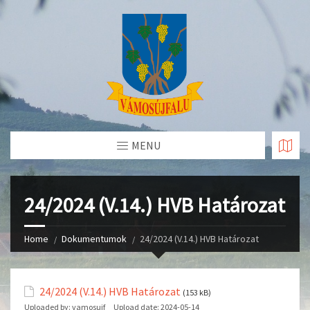
Skip
to
Content
MENU
24/2024 (V.14.) HVB Határozat
Home
Dokumentumok
24/2024 (V.14.) HVB Határozat
24/2024 (V.14.) HVB Határozat
(153 kB)
Uploaded by:
vamosujf
Upload date:
2024-05-14