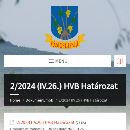
Skip
to
Content
MENU
2/2024 (IV.26.) HVB Határozat
Home
Dokumentumok
2/2024 (IV.26.) HVB Határozat
2/2024 (IV.26.) HVB Határozat
(73 kB)
Uploaded by:
vamosujf
Upload date:
2024-04-26