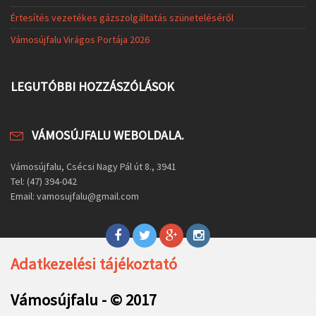
Értesítés vezetékes gázszolgáltatás szüneteléséről
Vámosújfalu Virágos Portája 2026
LEGUTÓBBI HOZZÁSZÓLÁSOK
VÁMOSÚJFALU WEBOLDALA.
Vámosújfalu, Csécsi Nagy Pál út 8., 3941
Tel: (47) 394-042
Email: vamosujfalu@gmail.com
Adatkezelési tájékoztató
Vámosújfalu - © 2017