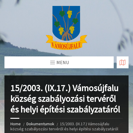
Skip
to
Content
MENU
15/2003. (IX.17.) Vámosújfalu
község szabályozási tervéről
és helyi építési szabályzatáról
Home
Dokumentumok
15/2003. (IX.17.) Vámosújfalu
község szabályozási tervéről és helyi építési szabályzatáról