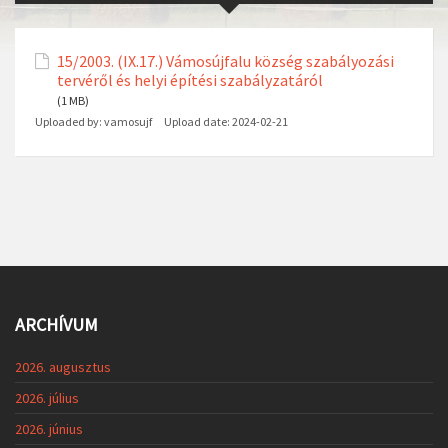
15/2003. (IX.17.) Vámosújfalu község szabályozási
tervéről és helyi építési szabályzatáról
(1 MB)
Uploaded by:
vamosujf
Upload date:
2024-02-21
ARCHÍVUM
2026. augusztus
2026. július
2026. június