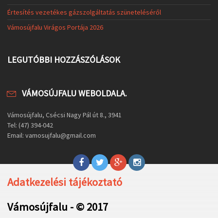
Értesítés vezetékes gázszolgáltatás szüneteléséről
Vámosújfalu Virágos Portája 2026
LEGUTÓBBI HOZZÁSZÓLÁSOK
VÁMOSÚJFALU WEBOLDALA.
Vámosújfalu, Csécsi Nagy Pál út 8., 3941
Tel: (47) 394-042
Email: vamosujfalu@gmail.com
Adatkezelési tájékoztató
Vámosújfalu - © 2017