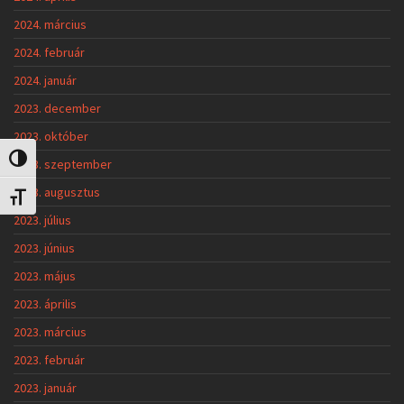
2024. március
2024. február
2024. január
2023. december
2023. október
Nagy kontraszt váltása
2023. szeptember
2023. augusztus
Betűméret váltása
2023. július
2023. június
2023. május
2023. április
2023. március
2023. február
2023. január