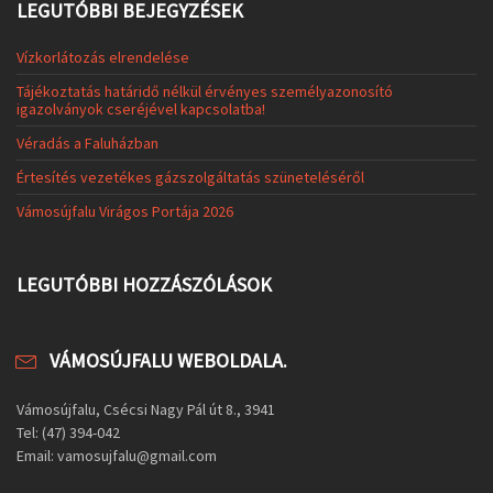
LEGUTÓBBI BEJEGYZÉSEK
Vízkorlátozás elrendelése
Tájékoztatás határidő nélkül érvényes személyazonosító
igazolványok cseréjével kapcsolatba!
Véradás a Faluházban
Értesítés vezetékes gázszolgáltatás szüneteléséről
Vámosújfalu Virágos Portája 2026
LEGUTÓBBI HOZZÁSZÓLÁSOK
VÁMOSÚJFALU WEBOLDALA.
Vámosújfalu, Csécsi Nagy Pál út 8., 3941
Tel: (47) 394-042
Email: vamosujfalu@gmail.com