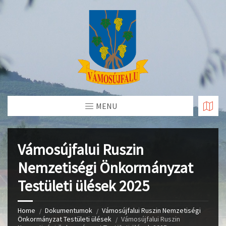
Skip
to
Content
MENU
Vámosújfalui Ruszin
Nemzetiségi Önkormányzat
Testületi ülések 2025
Home
Dokumentumok
Vámosújfalui Ruszin Nemzetiségi
Önkormányzat Testületi ülések
Vámosújfalui Ruszin