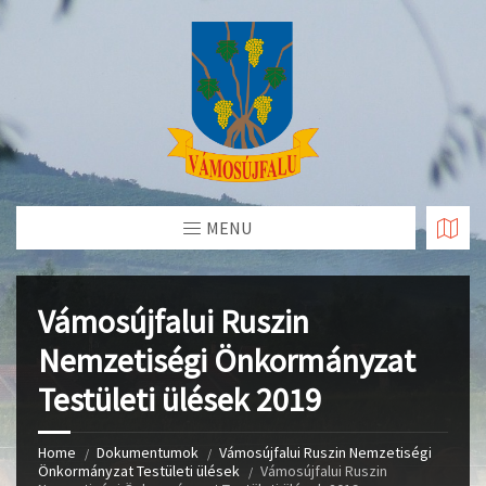
Skip
to
Content
MENU
Vámosújfalui Ruszin
Nemzetiségi Önkormányzat
Testületi ülések 2019
Home
Dokumentumok
Vámosújfalui Ruszin Nemzetiségi
Önkormányzat Testületi ülések
Vámosújfalui Ruszin