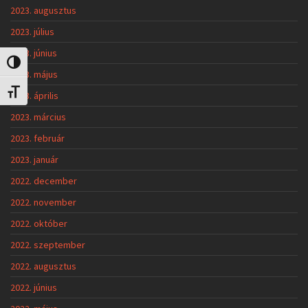
2023. augusztus
2023. július
2023. június
Nagy kontraszt váltása
2023. május
Betűméret váltása
2023. április
2023. március
2023. február
2023. január
2022. december
2022. november
2022. október
2022. szeptember
2022. augusztus
2022. június