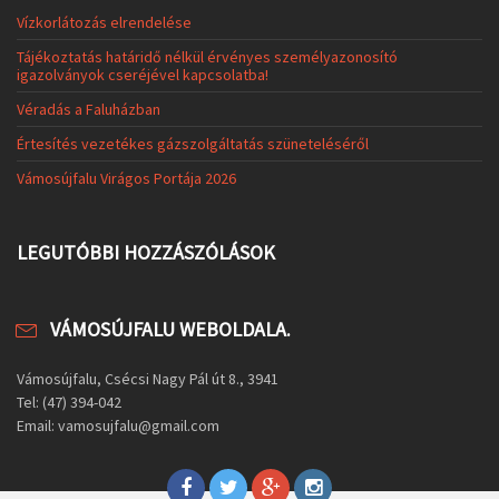
Vízkorlátozás elrendelése
Tájékoztatás határidő nélkül érvényes személyazonosító
igazolványok cseréjével kapcsolatba!
Véradás a Faluházban
Értesítés vezetékes gázszolgáltatás szüneteléséről
Vámosújfalu Virágos Portája 2026
LEGUTÓBBI HOZZÁSZÓLÁSOK
VÁMOSÚJFALU WEBOLDALA.
Vámosújfalu, Csécsi Nagy Pál út 8., 3941
Tel: (47) 394-042
Email: vamosujfalu@gmail.com