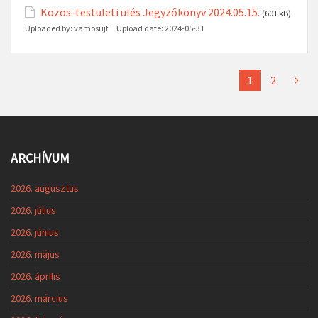
Közös-testületi ülés Jegyzőkönyv 2024.05.15.
(601 kB)
Uploaded by:
vamosujf
Upload date:
2024-05-31
1
2
ARCHÍVUM
2026. augusztus
2026. július
2026. június
2026. május
2026. április
2026. március