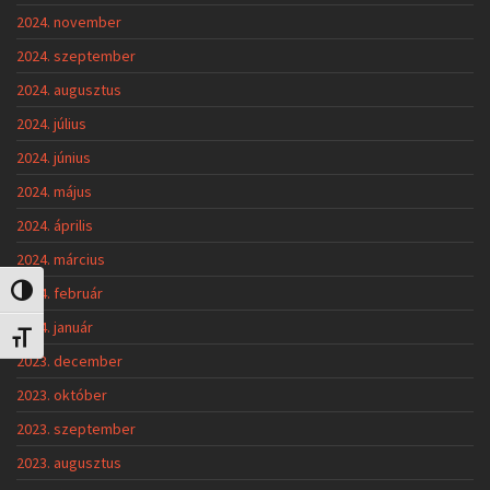
2024. november
2024. szeptember
2024. augusztus
2024. július
2024. június
2024. május
2024. április
2024. március
2024. február
Nagy kontraszt váltása
2024. január
Betűméret váltása
2023. december
2023. október
2023. szeptember
2023. augusztus