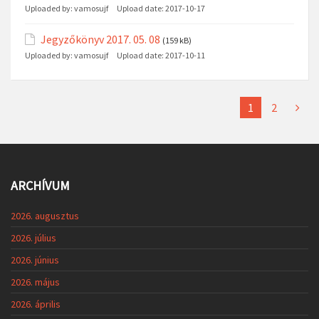
Uploaded by:
vamosujf
Upload date:
2017-10-17
Jegyzőkönyv 2017. 05. 08
(159 kB)
Uploaded by:
vamosujf
Upload date:
2017-10-11
1
2
ARCHÍVUM
2026. augusztus
2026. július
2026. június
2026. május
2026. április