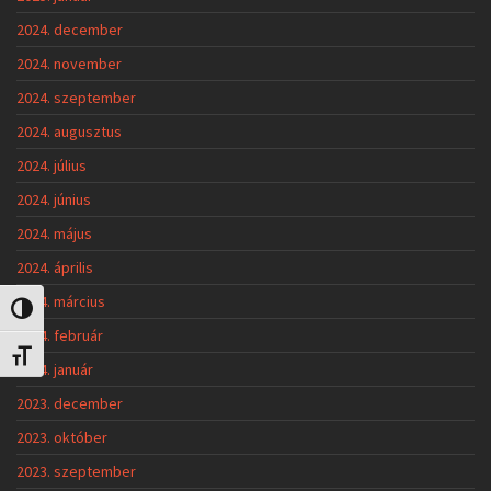
2024. december
2024. november
2024. szeptember
2024. augusztus
2024. július
2024. június
2024. május
2024. április
2024. március
Nagy kontraszt váltása
2024. február
Betűméret váltása
2024. január
2023. december
2023. október
2023. szeptember