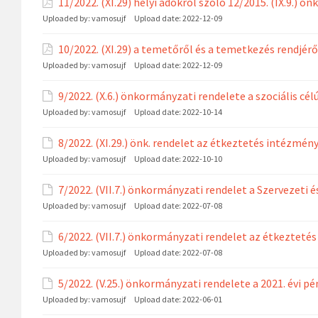
11/2022. (XI.29) helyi adókról szóló 12/2015. (IX.9.)
Uploaded by:
vamosujf
Upload date:
2022-12-09
10/2022. (XI.29) a temetőről és a temetkezés rendjérő
Uploaded by:
vamosujf
Upload date:
2022-12-09
9/2022. (X.6.) önkormányzati rendelete a szociális célú
Uploaded by:
vamosujf
Upload date:
2022-10-14
8/2022. (XI.29.) önk. rendelet az étkeztetés intézményi 
Uploaded by:
vamosujf
Upload date:
2022-10-10
7/2022. (VII.7.) önkormányzati rendelet a Szervezeti
Uploaded by:
vamosujf
Upload date:
2022-07-08
6/2022. (VII.7.) önkormányzati rendelet az étkeztetés 
Uploaded by:
vamosujf
Upload date:
2022-07-08
5/2022. (V.25.) önkormányzati rendelete a 2021. évi p
Uploaded by:
vamosujf
Upload date:
2022-06-01