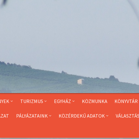
NYEK
TURIZMUS
EGYHÁZ
KÖZMUNKA
KÖNYVTÁR
ÁZAT
PÁLYÁZATAINK
KÖZÉRDEKŰ ADATOK
VÁLASZTÁ