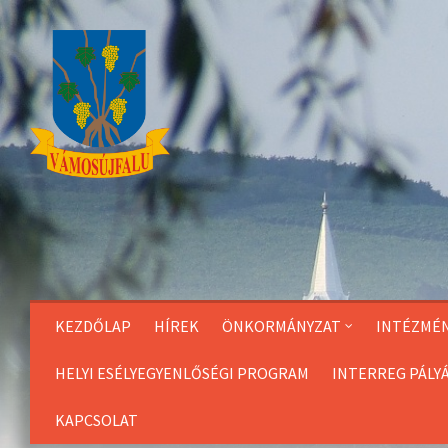
Skip
to
Content
KEZDŐLAP
HÍREK
ÖNKORMÁNYZAT
INTÉZMÉ
HELYI ESÉLYEGYENLŐSÉGI PROGRAM
INTERREG PÁLY
KAPCSOLAT