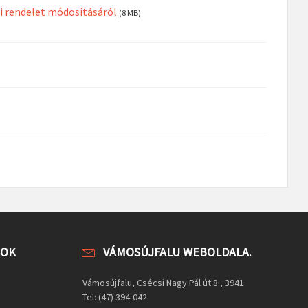
ti rendelet módosításáról
(8 MB)
SOK
VÁMOSÚJFALU WEBOLDALA.
Vámosújfalu, Csécsi Nagy Pál út 8., 3941
Tel: (47) 394-042