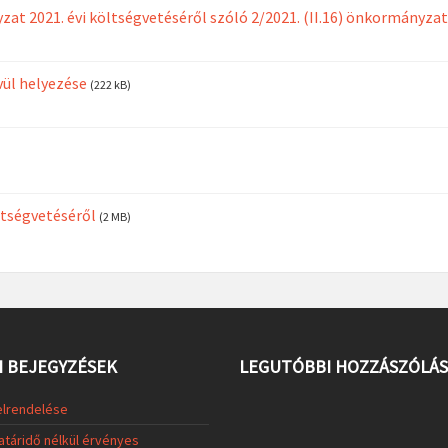
at 2021. évi költségvetéséről szóló 2/2021. (II.16) önkormányza
vül helyezése
(222 kB)
öltségvetéséről
(2 MB)
 BEJEGYZÉSEK
LEGUTÓBBI HOZZÁSZÓLÁ
elrendelése
atáridő nélkül érvényes