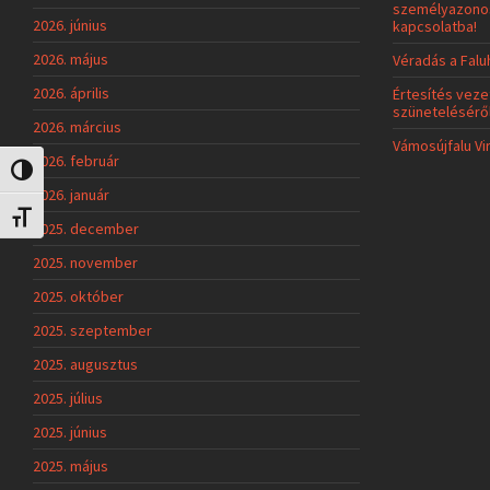
személyazonos
2026. június
kapcsolatba!
2026. május
Véradás a Fal
2026. április
Értesítés veze
szünetelésérő
2026. március
Vámosújfalu Vi
2026. február
Nagy kontraszt váltása
2026. január
Betűméret váltása
2025. december
2025. november
2025. október
2025. szeptember
2025. augusztus
2025. július
2025. június
2025. május