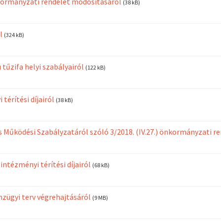
 önkormányzati rendelet módosításáról
(38 kB)
l
(324 kB)
 tűzifa helyi szabályairól
(122 kB)
térítési díjairól
(38 kB)
 és Működési Szabályzatáról szóló 3/2018. (IV.27.) önkormányzati 
intézményi térítési díjairól
(68 kB)
énzügyi terv végrehajtásáról
(9 MB)