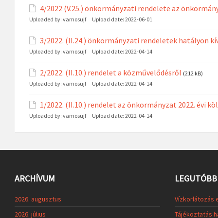
4/2022 (V.25.) önkormányzati rendelete az önkormányz
Uploaded by:
vamosujf
Upload date:
2022-06-01
3/2022. (II.24.) önkormányzati rendeletek hatályon kí
Uploaded by:
vamosujf
Upload date:
2022-04-14
2/2022. (II.10.) rendelet a közművelődésről
(212 kB)
Uploaded by:
vamosujf
Upload date:
2022-04-14
1/2022. (II.10.) rendelet az önkormányzat 2022. évi k
Uploaded by:
vamosujf
Upload date:
2022-04-14
ARCHÍVUM
LEGUTÓBBI
2026. augusztus
Vízkorlátozás 
2026. július
Tájékoztatás h