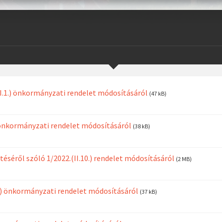
(XII.1.) önkormányzati rendelet módosításáról
(47 kB)
9.) önkormányzati rendelet módosításáról
(38 kB)
téséről szóló 1/2022.(II.10.) rendelet módosításáról
(2 MB)
I.1.) önkormányzati rendelet módosításáról
(37 kB)