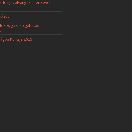
ító igazolványok cseréjével
uházban
tékes gázszolgáltatás
l
rágos Portája 2026