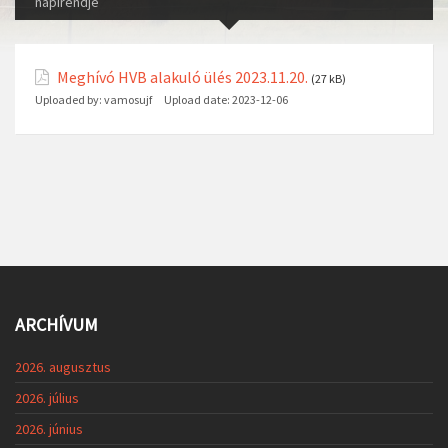
napirendje
Meghívó HVB alakuló ülés 2023.11.20.
(27 kB)
Uploaded by:
vamosujf
Upload date:
2023-12-06
ARCHÍVUM
2026. augusztus
2026. július
2026. június