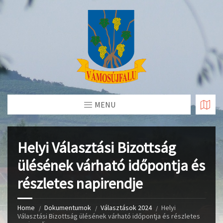
Skip
to
Content
MENU
Helyi Választási Bizottság
ülésének várható időpontja és
részletes napirendje
Home
Dokumentumok
Választások 2024
Helyi
Választási Bizottság ülésének várható időpontja és részletes