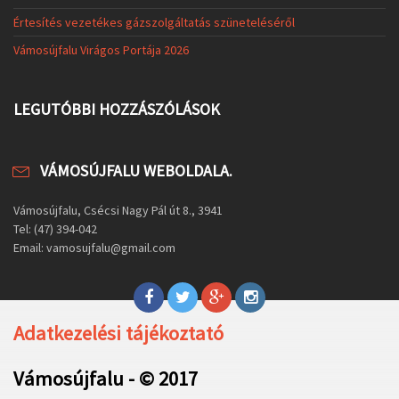
Értesítés vezetékes gázszolgáltatás szüneteléséről
Vámosújfalu Virágos Portája 2026
LEGUTÓBBI HOZZÁSZÓLÁSOK
VÁMOSÚJFALU WEBOLDALA.
Vámosújfalu, Csécsi Nagy Pál út 8., 3941
Tel: (47) 394-042
Email: vamosujfalu@gmail.com
Adatkezelési tájékoztató
Vámosújfalu - © 2017