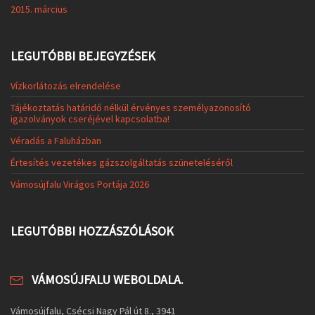
2015. március
LEGUTÓBBI BEJEGYZÉSEK
Vízkorlátozás elrendelése
Tájékoztatás határidő nélkül érvényes személyazonosító
igazolványok cseréjével kapcsolatba!
Véradás a Faluházban
Értesítés vezetékes gázszolgáltatás szüneteléséről
Vámosújfalu Virágos Portája 2026
LEGUTÓBBI HOZZÁSZÓLÁSOK
VÁMOSÚJFALU WEBOLDALA.
Vámosújfalu, Csécsi Nagy Pál út 8., 3941