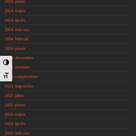
2024. június
2024. május
2024. április
2024. március
2024. február
2024. január
2023. december
Nagy kontraszt váltása
2023. október
Betűméret váltása
2023. szeptember
2023. augusztus
2023. július
2023. június
2023. május
2023. április
2023. március