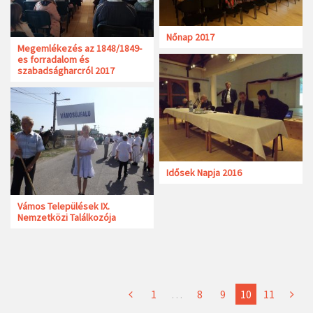
Nőnap 2017
Megemlékezés az 1848/1849-
es forradalom és
szabadságharcról 2017
Idősek Napja 2016
Vámos Települések IX.
Nemzetközi Találkozója
1
…
8
9
10
11