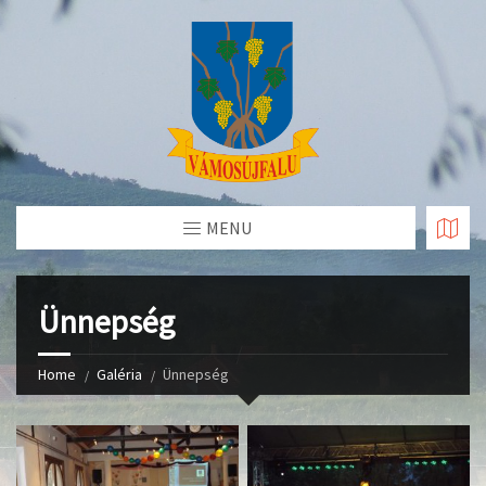
Skip
to
Content
MENU
Ünnepség
Home
Galéria
Ünnepség