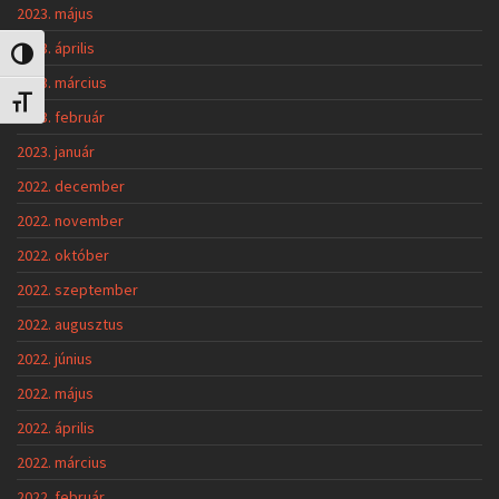
2023. május
2023. április
Nagy kontraszt váltása
2023. március
Betűméret váltása
2023. február
2023. január
2022. december
2022. november
2022. október
2022. szeptember
2022. augusztus
2022. június
2022. május
2022. április
2022. március
2022. február