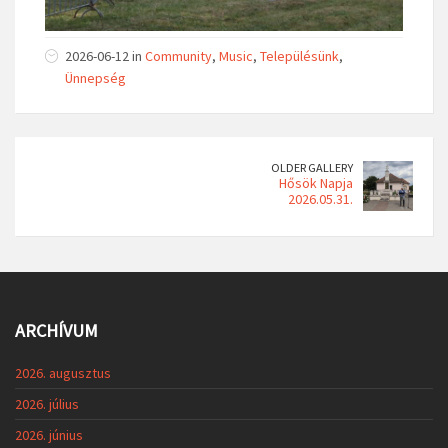
2026-06-12 in
Community
,
Music
,
Településünk
,
Ünnepség
OLDER GALLERY
Hősök Napja
2026.05.31.
ARCHÍVUM
2026. augusztus
2026. július
2026. június