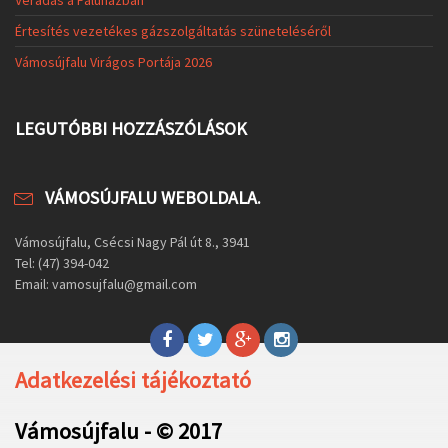
Véradás a Faluházban
Értesítés vezetékes gázszolgáltatás szüneteléséről
Vámosújfalu Virágos Portája 2026
LEGUTÓBBI HOZZÁSZÓLÁSOK
VÁMOSÚJFALU WEBOLDALA.
Vámosújfalu, Csécsi Nagy Pál út 8., 3941
Tel: (47) 394-042
Email: vamosujfalu@gmail.com
Adatkezelési tájékoztató
Vámosújfalu - © 2017