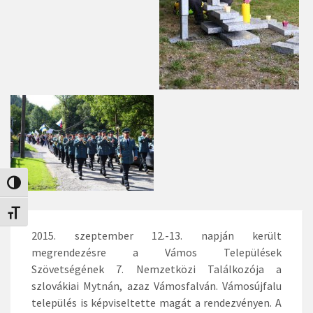
Nagy kontraszt váltása
Betűméret váltása
2015. szeptember 12.-13. napján került
megrendezésre a Vámos Települések
Szövetségének 7. Nemzetközi Találkozója a
szlovákiai Mytnán, azaz Vámosfalván. Vámosújfalu
település is képviseltette magát a rendezvényen. A