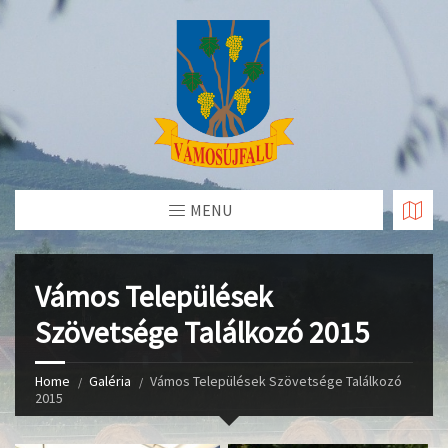
Skip
to
Content
MENU
Vámos Települések
Szövetsége Találkozó 2015
Home
Galéria
Vámos Települések Szövetsége Találkozó
2015