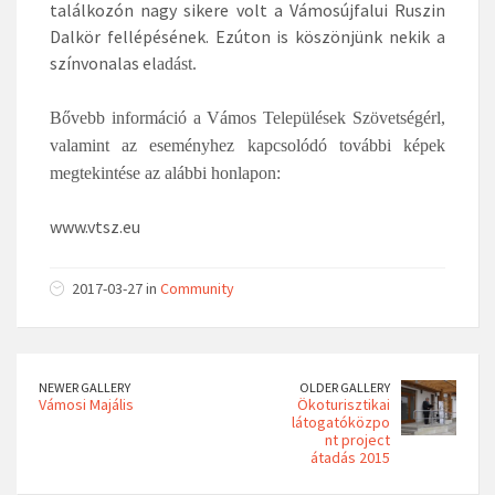
találkozón nagy sikere volt a Vámosújfalui Ruszin
Dalkör fellépésének. Ezúton is köszönjünk nekik a
színvonalas el
adást.
Bővebb információ a Vámos Települések Szövetségér
l,
valamint az eseményhez kapcsolódó további képek
megtekintése az alábbi honlapon:
www.vtsz.eu
2017-03-27 in
Community
NEWER GALLERY
OLDER GALLERY
Vámosi Majális
Ökoturisztikai
látogatóközpo
nt project
átadás 2015