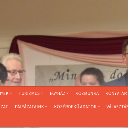
NYEK
TURIZMUS
EGYHÁZ
KÖZMUNKA
KÖNYVTÁR
ÁZAT
PÁLYÁZATAINK
KÖZÉRDEKŰ ADATOK
VÁLASZTÁ