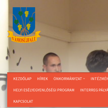
Skip
to
Content
KEZDŐLAP
HÍREK
ÖNKORMÁNYZAT
INTÉZMÉ
HELYI ESÉLYEGYENLŐSÉGI PROGRAM
INTERREG PÁLY
KAPCSOLAT